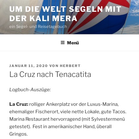
Zum
UM DIE WELT SEGELN MIT
Inhalt
DER KALI MERA
springen
ein Segel- und Reisetagebuch
Menü
VERÖFFENTLICHT
JANUAR 11, 2020
VON
HERBERT
AM
La Cruz nach Tenacatita
Logbuch-Auszüge:
La Cruz:
rolliger Ankerplatz vor der Luxus-Marina,
ehemaliger Fischerort, viele nette Lokale, gute Tacos.
Marina Restaurant hervorragend (mit Sylvestermenü
getestet). Fest in amerikanischer Hand, überall
Gringos.