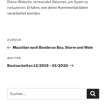
Diese Website verwendet Akismet, um Spam zu
reduzieren.
Erfahre, wie deine Kommentardaten
verarbeitet werden.
Beitragsnavigation
Vorheriger
ZURÜCK
Beitrag
Mazatlan nach Banderas Bay, Sturm und Wale
Nächster
WEITER
Beitrag
Bootsarbeiten 12/2019 – 01/2020
Suchen
Suche
nach: