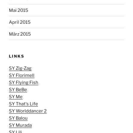
Mai 2015
April 2015
März 2015
LINKS
SY Zig-Zag
SY Florimell
SY Flying Fish
SY BeBe
SY Me
SY That's Life
SY Worlddancer 2
SY Balou
SY Murada
SY Lili