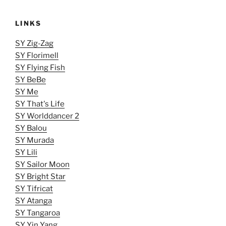
LINKS
SY Zig-Zag
SY Florimell
SY Flying Fish
SY BeBe
SY Me
SY That's Life
SY Worlddancer 2
SY Balou
SY Murada
SY Lili
SY Sailor Moon
SY Bright Star
SY Tifricat
SY Atanga
SY Tangaroa
SY Yin Yang