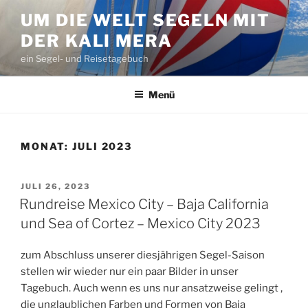
Zum
UM DIE WELT SEGELN MIT
Inhalt
DER KALI MERA
springen
ein Segel- und Reisetagebuch
Menü
MONAT:
JULI 2023
VERÖFFENTLICHT
JULI 26, 2023
AM
Rundreise Mexico City – Baja California
und Sea of Cortez – Mexico City 2023
zum Abschluss unserer diesjährigen Segel-Saison
stellen wir wieder nur ein paar Bilder in unser
Tagebuch. Auch wenn es uns nur ansatzweise gelingt ,
die unglaublichen Farben und Formen von Baja